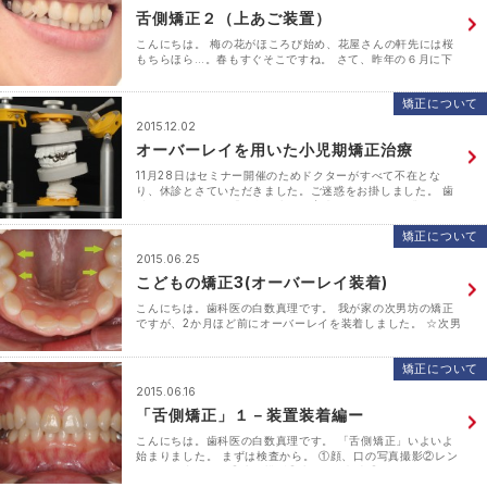
舌側矯正２（上あご装置）
こんにちは。 梅の花がほころび始め、花屋さんの軒先には桜
もちらほら…。春もすぐそこですね。 さて、昨年の６月に下
あごの矯正装置をつけたのですが、その後治療が進められず、
とうとう年が明けてしまいました。紺屋の白袴。自分たち･･･
矯正について
2015.12.02
オーバーレイを用いた小児期矯正治療
11月28日はセミナー開催のためドクターがすべて不在とな
り、休診とさていただきました。ご迷惑をお掛しました。 歯
科医向けセミナー「健全な歯列の育成をめざして-開業医によ
る適切な介入とは？-オーバーレイを用いた小児期矯正治･･･
矯正について
2015.06.25
こどもの矯正3(オーバーレイ装着)
こんにちは。歯科医の白数真理です。 我が家の次男坊の矯正
ですが、2か月ほど前にオーバーレイを装着しました。 ☆次男
が矯正をすることとなったいきさつはこちらから・・・ こど
もの矯正１ こどもの矯正2(検査編) 6歳ごろに･･･
矯正について
2015.06.16
「舌側矯正」１－装置装着編ー
こんにちは。歯科医の白数真理です。 「舌側矯正」いよいよ
始まりました。 まずは検査から。 ①顔、口の写真撮影②レン
トゲン写真を撮影③歯の模型④歯ぎしり検査⑤CADIAX（あ
ごの機能検査） 歯の模型は型とりをして作るのです･･･