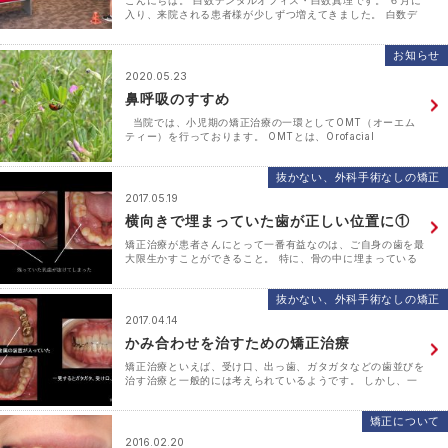
こんにちは。 白数デンタルオフィス・白数真理です。 ６月に
入り、来院される患者様が少しずつ増えてきました。 白数デ
ンタルオフィスでは、ひきつづき感染対策を徹底して患者様の
ご来院をお待ちしております。 さて、当院で主に小児･･･
お知らせ
2020.05.23
鼻呼吸のすすめ
当院では、小児期の矯正治療の一環としてOMT（オーエム
ティー）を行っております。 OMTとは、Orofacial
Myofunctional Therapyの略。日本語で簡単に言い換える
と、 「（口を含む）･･･
抜かない、外科手術なしの矯正
2017.05.19
横向きで埋まっていた歯が正しい位置に①
矯正治療が患者さんにとって一番有益なのは、ご自身の歯を最
大限生かすことができること。 特に、骨の中に埋まっている
歯（埋伏歯：まいふくし）などは、矯正治療で正しい位置に動
かすことで、もともとそこに生えていたかのように機能さ･･･
抜かない、外科手術なしの矯正
2017.04.14
かみ合わせを治すための矯正治療
矯正治療といえば、受け口、出っ歯、ガタガタなどの歯並びを
治す治療と一般的には考えられているようです。 しかし、一
見するとそれほどガタガタ、出っ歯、受け口でもないのにうま
く噛めない方がいらっしゃいます。 本日･･･
矯正について
2016.02.20