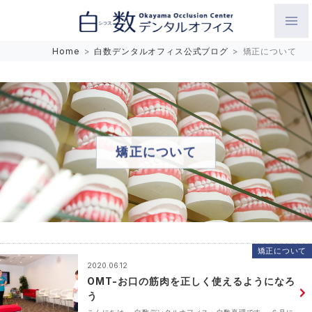
白数デンタルオフィス 生涯にわたるお口の健康をめざして。噛
Home
>
白数デンタルオフィス公式ブログ
>
矯正について
み合わせを考えたインプラントと矯正歯科
矯正について
矯正について
2020.06.12
OMT-お口の筋肉を正しく使えるようになろ
う