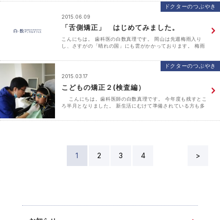
ドクターのつぶやき
2015.06.09
「舌側矯正」 はじめてみました。
こんにちは。 歯科医の白数真理です。 岡山は先週梅雨入り
し、さすがの「晴れの国」にも雲がかかっております。 梅雨
入りと同時に始まったのが、苗植え。 家の近所にも田んぼが
ありまして、毎年苗を植えたばかりの初々しい田んぼを見･･･
ドクターのつぶやき
2015.03.17
こどもの矯正２(検査編）
こんにちは。歯科医師の白数真理です。 今年度も残すとこ
ろ半月となりました。 新生活にむけて準備されている方も多
いのではないでしょうか。 我が家では、末の娘が幼稚園に入
園するため入園グッズをこれ･･･
1
2
3
4
>