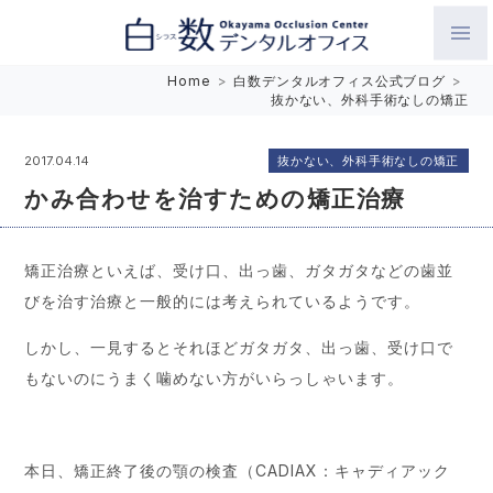
白数デンタルオフィス 生涯にわたるお口の健康をめざして。噛
Home
>
白数デンタルオフィス公式ブログ
>
抜かない、外科手術なしの矯正
み合わせを考えたインプラントと矯正歯科
抜かない、外科手術なしの矯正
2017.04.14
かみ合わせを治すための矯正治療
矯正治療といえば、受け口、出っ歯、ガタガタなどの歯並
びを治す治療と一般的には考えられているようです。
しかし、一見するとそれほどガタガタ、出っ歯、受け口で
もないのにうまく噛めない方がいらっしゃいます。
本日、矯正終了後の顎の検査（CADIAX：キャディアック