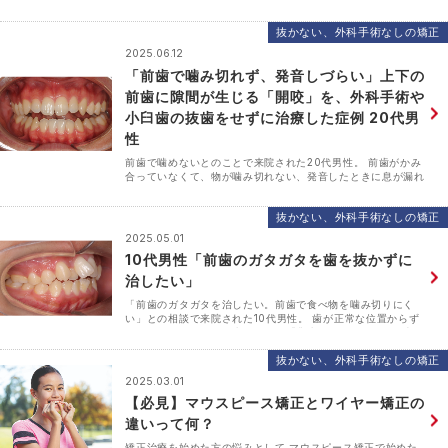
な時間を過ごした場所です。 今回、佐藤貞雄先生、スラビチ
ェック先生の哲学を学んだ弟子たちが、桜咲く日本に･･･
抜かない、外科手術なしの矯正
2025.06.12
「前歯で噛み切れず、発音しづらい」上下の
前歯に隙間が生じる「開咬」を、外科手術や
小臼歯の抜歯をせずに治療した症例 20代男
性
前歯で噛めないとのことで来院された20代男性。 前歯がかみ
合っていなくて、物が噛み切れない、発音したときに息が漏れ
て滑舌が悪いなどの不具合を感じていました。 【治療前】 い
つくかの歯科医院で相談したところ、外科手術しない･･･
抜かない、外科手術なしの矯正
2025.05.01
10代男性「前歯のガタガタを歯を抜かずに
治したい」
「前歯のガタガタを治したい。前歯で食べ物を噛み切りにく
い」との相談で来院された10代男性。 歯が正常な位置からず
れたり捻じれたりして生えている「叢生（そうせい）」が上下
の前歯を中心に認められました。 また、骨格的に下顎が･･･
抜かない、外科手術なしの矯正
2025.03.01
【必見】マウスピース矯正とワイヤー矯正の
違いって何？
矯正治療を始めた方の悩みとして マウスピース矯正で始めた