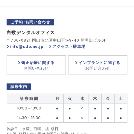
ご予約･お問い合わせ
白数デンタルオフィス
〒700-0821 岡山市北区中山下1-9-40 新岡山ビル6F
info@sdo.ne.jp
アクセス・駐車場
矯正治療に関する
インプラントに関する
お問い合わせ
お問い合わせ
診療案内
診 療 時 間
月
火
水
木
金
土
10:00～13:00
●
●
○
●
●
●
14:30～18:30
●
●
○
●
●
●
休診日：水曜、日曜、祝･祭日
○
：祝･祭日を含む週は水曜日に診察いたします。