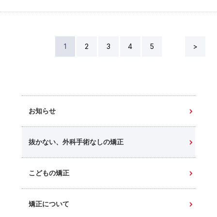
歯のがたがたを治すために矯正治療をスタートしたそうです
が、次第に開咬になってきたとのこと。担当の先生から･･･
1
2
3
4
5
>
お知らせ
抜かない、外科手術なしの矯正
こどもの矯正
矯正について