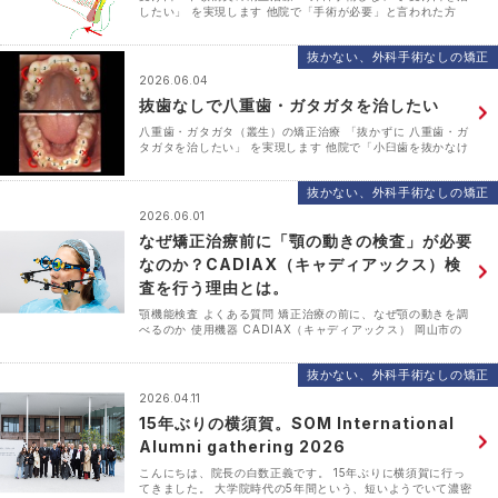
したい」 を実現します 他院で「手術が必要」と言われた方
へ。 白数デンタルオフィス（岡山市北区）では、 重度の骨格
性受け口でも可能な限り外科手術なしの矯正治療を提･･･
抜かない、外科手術なしの矯正
2026.06.04
抜歯なしで八重歯・ガタガタを治したい
八重歯・ガタガタ（叢生）の矯正治療 「抜かずに 八重歯・ガ
タガタを治したい」 を実現します 他院で「小臼歯を抜かなけ
れば治らない」と言われた方へ。 白数デンタルオフィス（岡
山市北区）では、 重度の叢生・八重歯でも可能な限･･･
抜かない、外科手術なしの矯正
2026.06.01
なぜ矯正治療前に「顎の動きの検査」が必要
なのか？CADIAX（キャディアックス）検
査を行う理由とは。
顎機能検査 よくある質問 矯正治療の前に、なぜ顎の動きを調
べるのか 使用機器 CADIAX（キャディアックス） 岡山市の
白数デンタルオフィスでは、矯正治療を受けるすべての患者さ
んに顎機能検査を実施しています。なぜこの検査･･･
抜かない、外科手術なしの矯正
2026.04.11
15年ぶりの横須賀。SOM International
Alumni gathering 2026
こんにちは、院長の白数正義です。 15年ぶりに横須賀に行っ
てきました。 大学院時代の5年間という、短いようでいて濃密