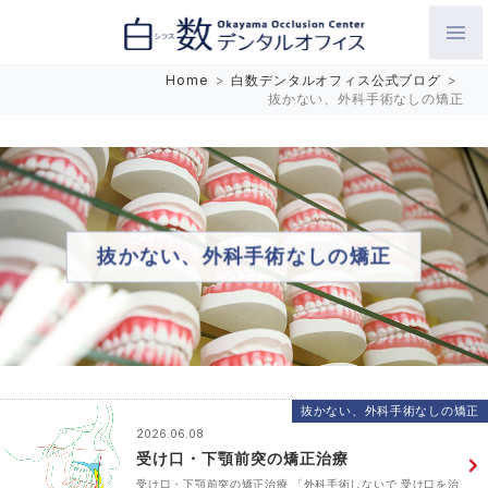
白数デンタルオフィス 生涯にわたるお口の健康をめざして。噛
Home
>
白数デンタルオフィス公式ブログ
>
抜かない、外科手術なしの矯正
み合わせを考えたインプラントと矯正歯科
抜かない、外科手術なしの矯正
抜かない、外科手術なしの矯正
2026.06.08
受け口・下顎前突の矯正治療
受け口・下顎前突の矯正治療 「外科手術しないで 受け口を治