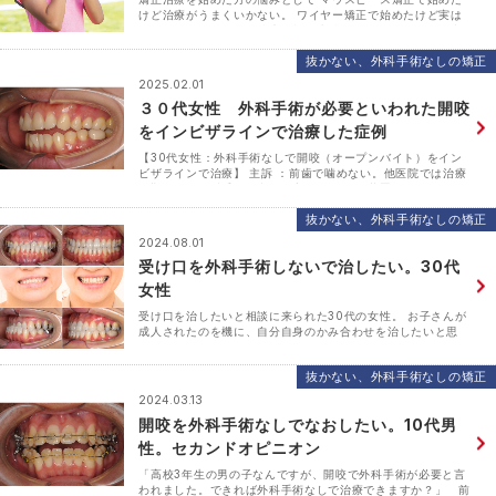
けど治療がうまくいかない。 ワイヤー矯正で始めたけど実は
マウスピース矯正でも治療可能な歯並びだった。 などのご意
見を耳にします。 治療前には必ず「マウスピース矯正」･･･
抜かない、外科手術なしの矯正
2025.02.01
３０代女性 外科手術が必要といわれた開咬
をインビザラインで治療した症例
【30代女性：外科手術なしで開咬（オープンバイト）をイン
ビザラインで治療】 主訴 ：前歯で噛めない。他医院では治療
が難しく、外科手術が必要と言われた 矯正装置：インビザラ
インによるアライナー矯正 抜歯の有無：第3大臼歯（･･･
抜かない、外科手術なしの矯正
2024.08.01
受け口を外科手術しないで治したい。30代
女性
受け口を治したいと相談に来られた30代の女性。 お子さんが
成人されたのを機に、自分自身のかみ合わせを治したいと思
い、いくつかの歯科、矯正歯科に相談に行きました。 どの医
院でも「外科手術をしなければ治らない」と言われたとの･･･
抜かない、外科手術なしの矯正
2024.03.13
開咬を外科手術なしでなおしたい。10代男
性。セカンドオピニオン
「高校3年生の男の子なんですが、開咬で外科手術が必要と言
われました。できれば外科手術なしで治療できますか？」 前