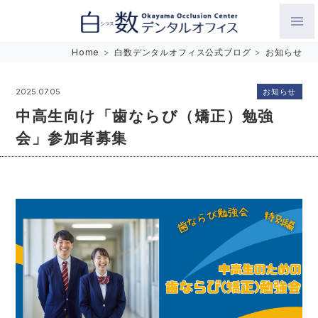
白数デンタルオフィス 生涯にわたるお口の健康をめざして。噛
Home
>
白数デンタルオフィス公式ブログ
>
お知らせ
み合わせを考えたインプラントと矯正歯科
お知らせ
2025.07.05
中高生向け「歯ならび（矯正）勉強
会」参加者募集