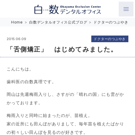
白数デンタルオフィス 生涯にわたるお口の健康をめざして。噛
Home
>
白数デンタルオフィス公式ブログ
>
ドクターのつぶやき
み合わせを考えたインプラントと矯正歯科
ドクターのつぶやき
2015.06.09
「舌側矯正」 はじめてみました。
こんにちは。
歯科医の白数真理です。
岡山は先週梅雨入りし、さすがの「晴れの国」にも雲がか
かっております。
梅雨入りと同時に始まったのが、苗植え。
家の近所にも田んぼがありまして、毎年苗を植えたばかり
の初々しい田んぼを見るのが好きです。