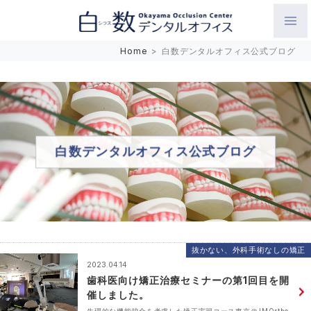
白数デンタルオフィス 生涯にわたるお口の健康をめざして。噛
Home
>
白数デンタルオフィス公式ブログ
み合わせを考えたインプラントと矯正歯科
白数デンタルオフィス公式ブログ
抜かない、外科手術なしの矯正
2023.04.14
歯科医向け矯正治療セミナーの第1回目を開
催しました。