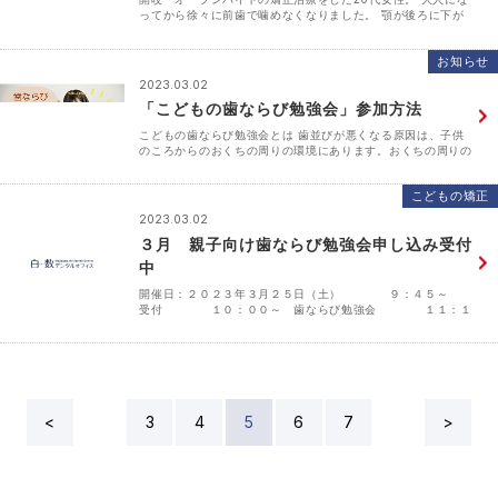
ってから徐々に前歯で噛めなくなりました。 顎が後ろに下が
るようになり、かみ合わせが安定しなくなったとのこと。
【治療前】 先日、治療終了後1年目の定期健診で来院さ･･･
お知らせ
2023.03.02
「こどもの歯ならび勉強会」参加方法
こどもの歯ならび勉強会とは 歯並びが悪くなる原因は、子供
のころからのおくちの周りの環境にあります。おくちの周りの
環境をよくすることで、歯並びは子供のうちに予防ができま
す。成長を終えた大人になってからでは、残念ながら予防
こどもの矯正
は･･･
2023.03.02
３月 親子向け歯ならび勉強会申し込み受付
中
開催日：２０２３年３月２５日（土） ９：４５～
受付 １０：００～ 歯ならび勉強会 １１：１
５～ 個別相談（おひとり３０分程度） 対象年齢 ３～１２
歳のお子様とそのご家族 参加費 無料 （通常の個別相･･･
<
3
4
5
6
7
>