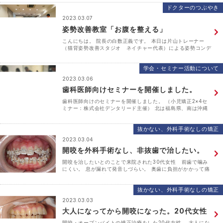
が良いと指摘されたとのこと。 上顎の奥歯が外向きに･･･
ドクターのつぶやき
2023.03.07
姿勢改善教室「お腹を整える」
こんにちは。 院長の白数正義です。 本日は片山トレーナー
（猫背姿勢改善スタジオ ネイチャー代表）による姿勢コンデ
ィショニングの日。 今回のテーマは「お腹を整える」 姿勢と
お腹（内臓）ってとても関係があるんです。 食物繊維･･･
学会・セミナー活動について
2023.03.06
歯科医師向けセミナーを開催しました。
歯科医師向けのセミナーを開催しました。 （小児矯正2×4セ
ミナー：株式会社デンタリード主催） 北は福島県、南は沖縄
県から12名の方に参加して頂きました。 少し前まではコロナ
の影響もあり、対面での実習会の開催が難しかったの･･･
抜かない、外科手術なしの矯正
2023.03.04
開咬を外科手術なし、非抜歯で治したい。
開咬を治したいとのことで来院された30代女性 前歯で噛み
にくい。 息が漏れて発音しづらい。 奥歯に負担がかかって痛
い。 ガタガタで磨きにくい。 などたくさんの問題を抱えてい
ました。 何軒かの歯科医院で矯正治療の相･･･
抜かない、外科手術なしの矯正
2023.03.03
大人になってから開咬になった。20代女性
開咬・オープンバイトの矯正治療をした20代女性。 大人にな