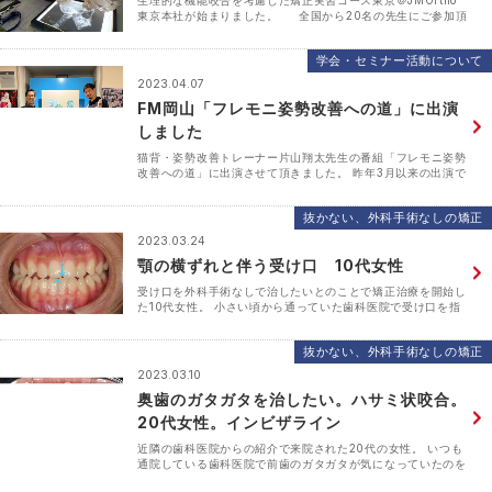
生理的な機能咬合を考慮した矯正実習コース東京＠JMOrtho
東京本社が始まりました。 全国から20名の先生にご参加頂
いてます。 初回はセファロ実習。 顎顔面の骨格の特徴を理
解することが、不正咬合治療には欠･･･
学会・セミナー活動について
2023.04.07
FM岡山「フレモニ姿勢改善への道」に出演
しました
猫背・姿勢改善トレーナー片山翔太先生の番組「フレモニ姿勢
改善への道」に出演させて頂きました。 昨年3月以来の出演で
す。 今回は「お口から姿勢改善」と題して、20分ほど片山
先生とお話させて頂きました。 ▼お口の緊張･･･
抜かない、外科手術なしの矯正
2023.03.24
顎の横ずれと伴う受け口 10代女性
受け口を外科手術なしで治したいとのことで矯正治療を開始し
た10代女性。 小さい頃から通っていた歯科医院で受け口を指
摘されましたが、成長が止まるまで経過観察して、その後外科
手術が必要と言われたそうです。 【治療前】 上下の･･･
抜かない、外科手術なしの矯正
2023.03.10
奥歯のガタガタを治したい。ハサミ状咬合。
20代女性。インビザライン
近隣の歯科医院からの紹介で来院された20代の女性。 いつも
通院している歯科医院で前歯のガタガタが気になっていたのを
相談したところ、前歯だけではなく奥歯のガタガタも治した方