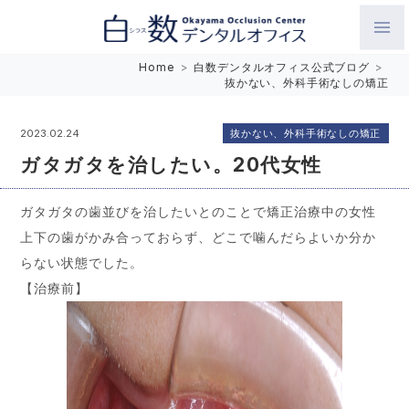
白数デンタルオフィス 生涯にわたるお口の健康をめざして。噛
Home
>
白数デンタルオフィス公式ブログ
>
抜かない、外科手術なしの矯正
み合わせを考えたインプラントと矯正歯科
抜かない、外科手術なしの矯正
2023.02.24
ガタガタを治したい。20代女性
ガタガタの歯並びを治したいとのことで矯正治療中の女性
上下の歯がかみ合っておらず、どこで噛んだらよいか分か
らない状態でした。
【治療前】