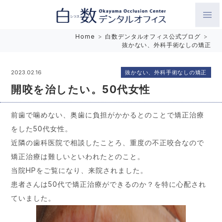
白数デンタルオフィス 生涯にわたるお口の健康をめざして。噛
Home
>
白数デンタルオフィス公式ブログ
>
抜かない、外科手術なしの矯正
み合わせを考えたインプラントと矯正歯科
抜かない、外科手術なしの矯正
2023.02.16
開咬を治したい。50代女性
前歯で噛めない、奥歯に負担がかかるとのことで矯正治療
をした50代女性。
近隣の歯科医院で相談したことろ、重度の不正咬合なので
矯正治療は難しいといわれたとのこと。
当院HPをご覧になり、来院されました。
患者さんは50代で矯正治療ができるのか？を特に心配され
ていました。