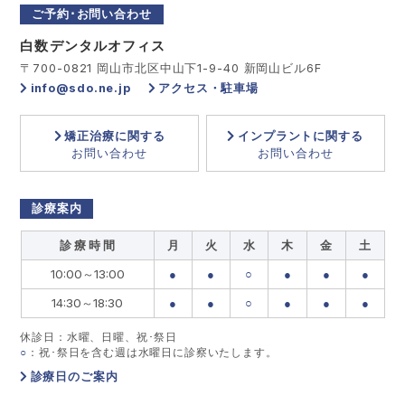
ご予約･お問い合わせ
白数デンタルオフィス
〒700-0821 岡山市北区中山下1-9-40 新岡山ビル6F
info@sdo.ne.jp
アクセス・駐車場
矯正治療に関する
インプラントに関する
お問い合わせ
お問い合わせ
診療案内
診 療 時 間
月
火
水
木
金
土
10:00～13:00
●
●
○
●
●
●
14:30～18:30
●
●
○
●
●
●
休診日：水曜、日曜、祝･祭日
○
：祝･祭日を含む週は水曜日に診察いたします。
診療日のご案内