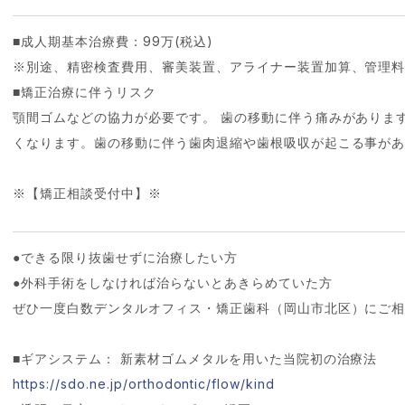
■成人期基本治療費：99万(税込)
※別途、精密検査費用、審美装置、アライナー装置加算、管理
■矯正治療に伴うリスク
顎間ゴムなどの協力が必要です。 歯の移動に伴う痛みがありま
くなります。歯の移動に伴う歯肉退縮や歯根吸収が起こる事が
※【矯正相談受付中】※
●できる限り抜歯せずに治療したい方
●外科手術をしなければ治らないとあきらめていた方
ぜひ一度白数デンタルオフィス・矯正歯科（岡山市北区）にご
■ギアシステム： 新素材ゴムメタルを用いた当院初の治療法
https://sdo.ne.jp/orthodontic/flow/kind