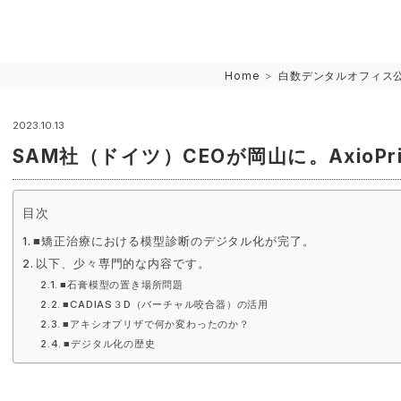
Home
>
白数デンタルオフィス
2023.10.13
SAM社（ドイツ）CEOが岡山に。AxioP
目次
■矯正治療における模型診断のデジタル化が完了。
以下、少々専門的な内容です。
■石膏模型の置き場所問題
■CADIAS３D（バーチャル咬合器）の活用
■アキシオプリザで何か変わったのか？
■デジタル化の歴史