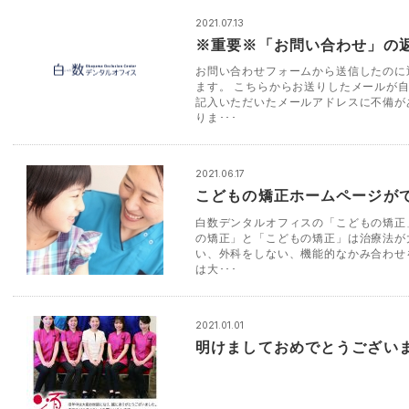
2021.07.13
※重要※「お問い合わせ」の
お問い合わせフォームから送信したのに
ます。 こちらからお送りしたメールが
記入いただいたメールアドレスに不備が
りま･･･
2021.06.17
こどもの矯正ホームページが
白数デンタルオフィスの「こどもの矯正
の矯正」と「こどもの矯正」は治療法が
い、外科をしない、機能的なかみ合わせ
は大･･･
2021.01.01
明けましておめでとうござい