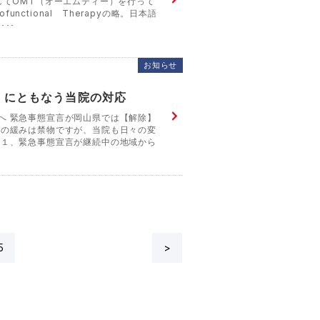
てOMT（オーエムティー）を行って
functional Therapyの略。日本語
･･
お知らせ
】にともなう当院の対応
へ 緊急事態宣言が岡山県では【解除】
気の緩みは禁物ですが、当院も日々の変
 １、緊急事態宣言が継続中の地域から
5
>