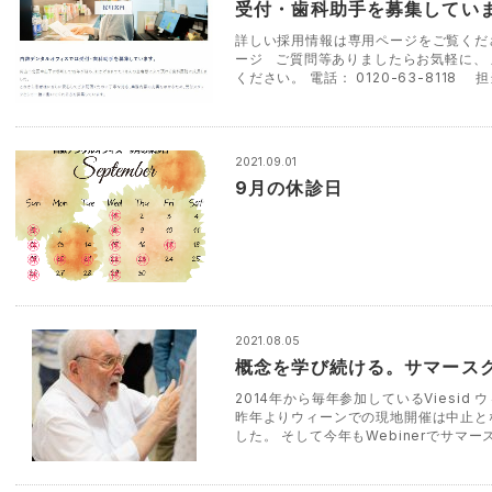
受付・歯科助手を募集していま
詳しい採用情報は専用ページをご覧くだ
ージ ご質問等ありましたらお気軽に、
ください。 電話： 0120-63-8118 
2021.09.01
9月の休診日
2021.08.05
概念を学び続ける。サマースク
2014年から毎年参加しているViesid
昨年よりウィーンでの現地開催は中止とな
した。 そして今年もWebinerでサマー