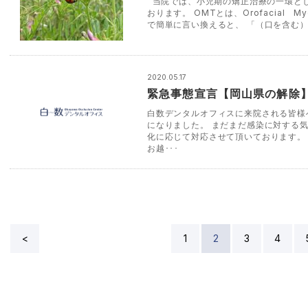
当院では、小児期の矯正治療の一環とし
おります。 OMTとは、Orofacial Myo
で簡単に言い換えると、 「（口を含む）･
2020.05.17
緊急事態宣言【岡山県の解除
白数デンタルオフィスに来院される皆様
になりました。 まだまだ感染に対する
化に応じて対応させて頂いております。
お越･･･
<
1
2
3
4