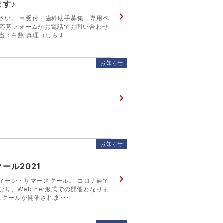
す♪
さい。 ⇒受付・歯科助手募集 専用ペ
 応募フォームかお電話でお問い合わせ
担当：白数 真理（しらす･･･
お知らせ
お知らせ
ール2021
 ウィーン・サマースクール。 コロナ過で
り、Webiner形式での開催となりま
スクールが開催されま･･･