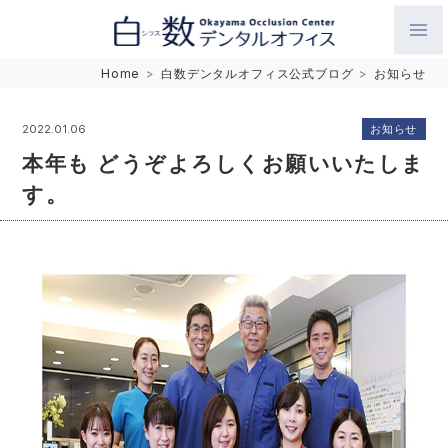
白数デンタルオフィス 生涯にわたるお口の健康をめざして。噛
Home
>
白数デンタルオフィス公式ブログ
>
お知らせ
み合わせを考えたインプラントと矯正歯科
お知らせ
2022.01.06
本年も どうぞよろしくお願いいたしま
す。