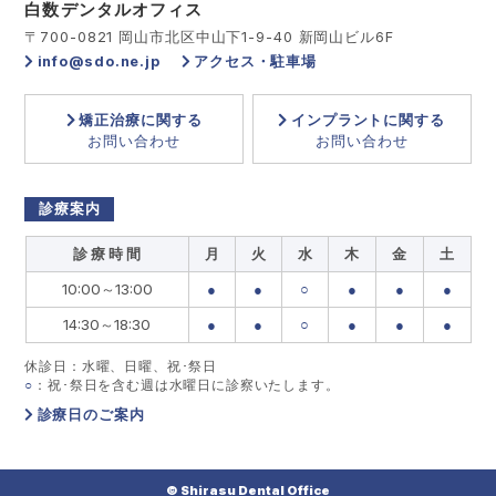
白数デンタルオフィス
〒700-0821 岡山市北区中山下1-9-40 新岡山ビル6F
info@sdo.ne.jp
アクセス・駐車場
矯正治療に関する
インプラントに関する
お問い合わせ
お問い合わせ
診療案内
診 療 時 間
月
火
水
木
金
土
10:00～13:00
●
●
○
●
●
●
14:30～18:30
●
●
○
●
●
●
休診日：水曜、日曜、祝･祭日
○
：祝･祭日を含む週は水曜日に診察いたします。
診療日のご案内
© Shirasu Dental Office