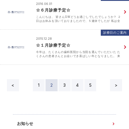
2016.06.01
☆６月診療予定☆
こんにちは、 皆さんGWどうお過ごしでしたでしょうか？ ２
日はお休みを頂いておりましたので、５連休でしたが 私は全
部お出かけしました♪ 島根で陶芸体験・鳥取でとっとり花回廊
去年、地元に出来たカフェに地元の子たちとランチ･･･
診療日のご案内
2015.12.28
☆１月診療予定☆
今年は、たくさんの歯科医院から当院を選んでいただいた た
くさんの患者さんとお会いでき喜ばしい年となりました。 来
年もたくさんの方のお口の中を診て、 ご自身の歯で少しでも
長く噛んでいただけるように 噛むことの大切さを知って･･･
<
1
2
3
4
5
>
お知らせ