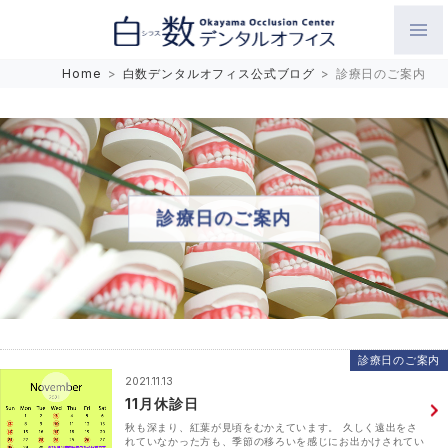
白数デンタルオフィス 生涯にわたるお口の健康をめざして。噛
Home
>
白数デンタルオフィス公式ブログ
>
診療日のご案内
み合わせを考えたインプラントと矯正歯科
診療日のご案内
診療日のご案内
2021.11.13
11月休診日
秋も深まり、紅葉が見頃をむかえています。 久しく遠出をさ
れていなかった方も、季節の移ろいを感じにお出かけされてい