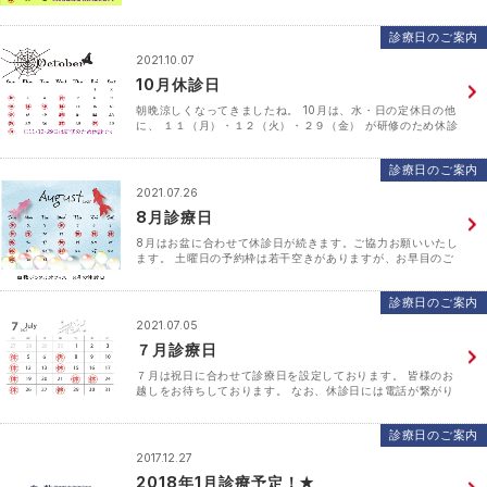
るようですね。 自然の中でマスクを外してほっと一息ついて
みられてはいかがでしょうか。 11月は26日に院内研･･･
診療日のご案内
2021.10.07
10月休診日
朝晩涼しくなってきましたね。 10月は、水・日の定休日の他
に、 １１（月）・１２（火）・２９（金） が研修のため休診
日となっております。
診療日のご案内
2021.07.26
8月診療日
8月はお盆に合わせて休診日が続きます。ご協力お願いいたし
ます。 土曜日の予約枠は若干空きがありますが、お早目のご
予約をお願いいたします。
診療日のご案内
2021.07.05
７月診療日
７月は祝日に合わせて診療日を設定しております。 皆様のお
越しをお待ちしております。 なお、休診日には電話が繋がり
ませんので、ご了承ください。
診療日のご案内
2017.12.27
2018年1月診療予定！✭