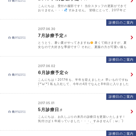
こんにちは、受付の服部です！ 当分スタッフの更新ができて
おりません・・・
すみません。 皆様にとって、2017年ど
んな1年でしたか？ 私は今年もいろんな方と触れ合えていろん
な話が聞けていつも楽しく過ごせ･･･
診療日のご案内
2017.06.30
7月診療予定♬
とうとう、暑い夏がやってきますね
暑くて焼けますが、夏
女なので大好きな季節です♡ それに、夏服の方が可愛い服も
多いですからね☺☆彡 皆さんは、この夏したいことはありま
すか？ 私はですね、とりあえず花火は･･･
診療日のご案内
2017.06.02
6月診療予定☆
こんにちは！2017年も、半年を迎えました♬ 早いものですね
(*’ω’*) 私も入社して、今年の4月でなんと8年目に入りました
(ﾟдﾟ)！ 入社した頃、新卒で入った私は毎日が知らない言葉
（歯科用語･･･
診療日のご案内
2017.05.01
5月診療日♬
こんにちは、お久しぶりの来月の診療日を更新いたします！
気付けば１年経っていました・・・。すみません(´；ω；`)
さて、GWの時期ですよー！！＼(^o^)／ 皆さんは、どこに行
かれますか？私は、人の多い所･･･
診療日のご案内