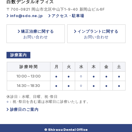
白数デンタルオフィス
〒700-0821 岡山市北区中山下1-9-40 新岡山ビル6F
info@sdo.ne.jp
アクセス・駐車場
矯正治療に関する
インプラントに関する
お問い合わせ
お問い合わせ
診療案内
診 療 時 間
月
火
水
木
金
土
10:00～13:00
●
●
○
●
●
●
14:30～18:30
●
●
○
●
●
●
休診日：水曜、日曜、祝･祭日
○
：祝･祭日を含む週は水曜日に診察いたします。
診療日のご案内
© Shirasu Dental Office