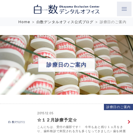
白数デンタルオフィス 生涯にわたるお口の健康をめざして。噛
Home
>
白数デンタルオフィス公式ブログ
>
診療日のご案内
み合わせを考えたインプラントと矯正歯科
診療日のご案内
診療日のご案内
2015.12.05
☆１２月診療予定☆
こんにちは、受付の服部です！ 今年もあと残り１ヵ月をき
り、歯科検診で来院される方も多くなってきました♪ 歯を綺麗