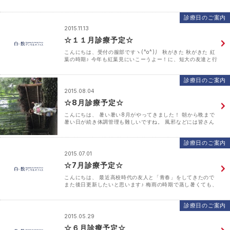
にすると気分が良くなったわ～と、お言葉をいただきます。
当院では、歯のお掃除前に現在のお口の中･･･
診療日のご案内
2015.11.13
☆１１月診療予定☆
こんにちは、受付の服部ですヽ(^o^)丿 秋がきた 秋がきた 紅
葉の時期♪ 今年も紅葉見にいこーうよー！に、短大の友達と行
ってきます！ 詳細はまた後日にお届けします♪ そして、今月
の診療につきまして 皆様に･･･
診療日のご案内
2015.08.04
☆8月診療予定☆
こんにちは、 暑い暑い8月がやってきました！ 朝から晩まで
暑い日が続き体調管理も難しいですね。 風邪などには皆さん
十分お気をつけください。 外は暑いですが、お口の中は爽や
か！スッキリ！しませんか？ ご連絡をお待ちしており･･･
診療日のご案内
2015.07.01
☆7月診療予定☆
こんにちは、 最近高校時代の友人と「青春」をしてきたので
また後日更新したいと思います♪ 梅雨の時期で蒸し暑くても、
気にせず遊べるって良いですね!(^^)! 7月到来・・・。 今より
も暑くなるのが恐ろしいですが、体調に気を･･･
診療日のご案内
2015.05.29
☆６月診療予定☆