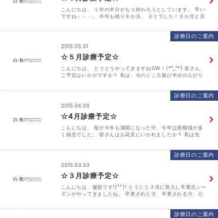
こんにちは、 １年の半分がもう終わろうとしています。 早い
ですね・・・。 今年も残り６か月。 そうでした！６か月と言
えば・・・！！ 皆さん、歯科医院で歯石取りをしてからどれ
くらいあけてかご存知ですか？ 目安･･･
診療日のご案内
2015.05.01
☆５月診療予定☆
こんにちは、 とうとうやってきますねGW！(*^_^*) 皆さん、
ご予定はいかがですか？ 私は、今のところ遊び半分のんびり
過ごす日半分といった予定になりそうです。 さあ、皆さん有
意義な連休にしてくださいね♪ ５月の診療予･･･
診療日のご案内
2015.04.09
☆4月診療予定☆
こんにちは、 桜が今年も満開になった中、今年は雨模様が多
く残念でした。 皆さんはお花見にいかれましたか？ 私は先
日、広島県尾道市にある千光寺に行き綺麗な風景と満開の桜を
見ることができたので 満足しました♪ 今月は通常通り･･･
診療日のご案内
2015.03.03
☆３月診療予定☆
こんにちは、服部です!(^^)! とうとう３月に突入し卒業式シー
ズンがやってきましたね。 卒業された方、卒業される方、心
からおめでとうございます！！ 少ない春休みを十分にお楽し
みください♪ 新生活前に歯のおそうじをされる･･･
診療日のご案内