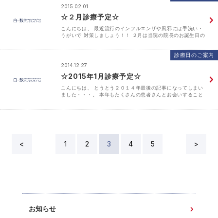
2015.02.01
☆２月診療予定☆
こんにちは、 最近流行のインフルエンザや風邪には手洗い・
うがいで 対策しましょう！！ ２月は当院の院長のお誕生日の
月でございます。 いつまでも若々しくおやじギャグをさらっ
と言う 院長でいてもらいたいですね♪ 今月は通常通･･･
診療日のご案内
2014.12.27
☆2015年1月診療予定☆
こんにちは、 とうとう２０１４年最後の記事になってしまい
ました・・・。 本年もたくさんの患者さんとお会いすること
ができ 大変嬉しく思っております。 皆様が笑顔で自宅に帰ら
れ、当院でお伝えした歯磨き・歯間ブラシを使っての ･･･
<
1
2
3
4
5
>
お知らせ