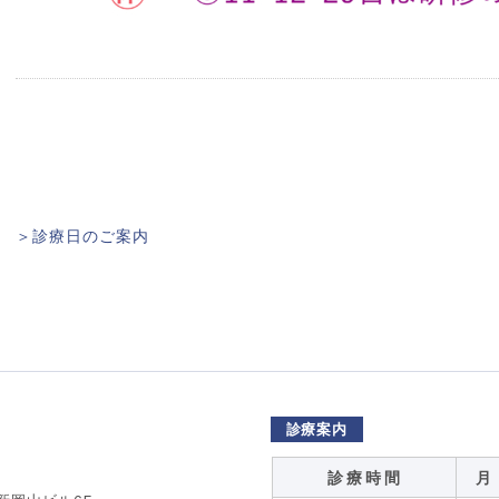
＞診療日のご案内
診療案内
診 療 時 間
月