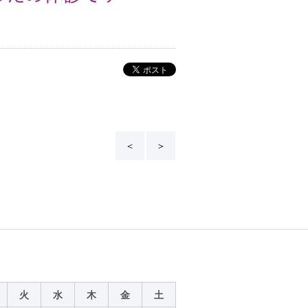
＜
＞
火
水
木
金
土