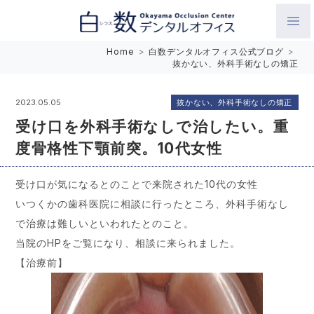
白数デンタルオフィス 生涯にわたるお口の健康をめざして。噛
Home
>
白数デンタルオフィス公式ブログ
>
抜かない、外科手術なしの矯正
み合わせを考えたインプラントと矯正歯科
抜かない、外科手術なしの矯正
2023.05.05
受け口を外科手術なしで治したい。重
度骨格性下顎前突。10代女性
受け口が気になるとのことで来院された10代の女性
いつくかの歯科医院に相談に行ったところ、外科手術なし
で治療は難しいといわれたとのこと。
当院のHPをご覧になり、相談に来られました。
【治療前】