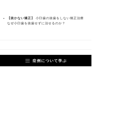
【抜かない矯正】
小臼歯の抜歯をしない矯正治療
なぜ小臼歯を抜歯せずに治せるのか？
症例について学ぶ
＞『がたがた』一覧
＜ 前へ
次へ ＞
矯正治療 症例集
受け口
開咬
がたがた
顎偏位