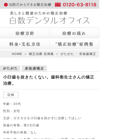
https://sdo.ne.jp/orthodontic"
title = "美しさと健康のための
HOME
＞
矯正治療 症例集
＞
がたがた
･
非抜歯矯正
矯正治療 白数デンタルオフィ
小臼歯を抜きたくない。歯科衛生士さんの矯正
ス 岡山で70年、噛み合わせの
治療。
安心
症例
年齢：30代
性別：女性
主訴：ガタガタを小臼歯を抜かずに治療してほしい
抜歯の有無：第3大臼歯
外科手術の有無：なし