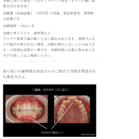
治療に用いた装置：マルチブラケット装置（すべての歯に装
置を付ける方法）
治療費［自由診療］：88万円 ※別途、保定装置代、管理料
が必要です
治療期間：1年2ヶ月
治療に伴うリスク、副作用など：
ワイヤー装置で歯が動くときに痛みがあります。顎間ゴムな
どの協力が得られない場合、治療が進行しないことがありま
す。※症例は当院の一例です。治療内容には個人差がありま
すので詳しくはご相談ください。
知り合いの歯科医の先生からのご紹介で当院を受診され
た衛生士さん。