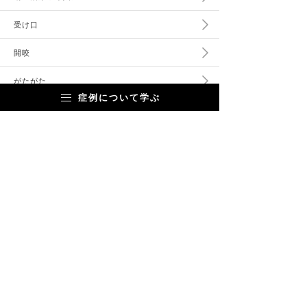
受け口
開咬
がたがた
症例について学ぶ
顎偏位
出っ歯
非抜歯矯正