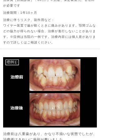
が必要です
治療期間：1年10ヶ月
治療に伴うリスク、副作用など：
ワイヤー装置で歯が動くときに痛みがあります。顎間ゴムな
どの協力が得られない場合、治療が進行しないことがありま
す。※症例は当院の一例です。治療内容には個人差がありま
すので詳しくはご相談ください。
治療前は八重歯があり、かなり不揃いな状態でしたが、
治療後はきれいに歯列が整いました。