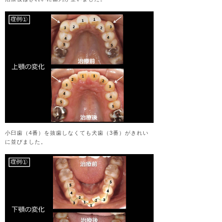
小臼歯（4番）を抜歯しなくても犬歯（3番）がきれい
に並びました。