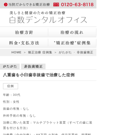
https://sdo.ne.jp/orthodontic"
title = "美しさと健康のための
HOME
＞
矯正治療 症例集
＞
がたがた
･
非抜歯矯正
矯正治療 白数デンタルオフィ
八重歯を小臼歯非抜歯で治療した症例
ス 岡山で70年、噛み合わせの
症例
安心
年齢：30代
性別：女性
抜歯の有無：なし
外科手術の有無：なし
治療に用いた装置：マルチブラケット装置（すべての歯に装
置を付ける方法）
治療費［自由診療］：88万円 ※別途、保定装置代、管理料