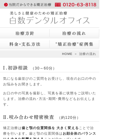
https://sdo.ne.jp/orthodontic"
title = "美しさと健康のための
HOME
＞
治療の流れ
矯正治療 白数デンタルオフィ
（30～60分）
ス 岡山で70年、噛み合わせの
気になる歯並びのご質問をお受けし、現在のお口の中の
お悩みをお聞きします。
安心
お口の中の写真を撮影し、写真を基に状態をご説明いた
します。治療の流れ･方法･期間･費用などもお伝えしま
す。
（約120分）
矯正治療は
歯と顎の位置関係を 大きく変える
ことで治
療を行います。歯と顎の位置関係は
お顔全体のバランス