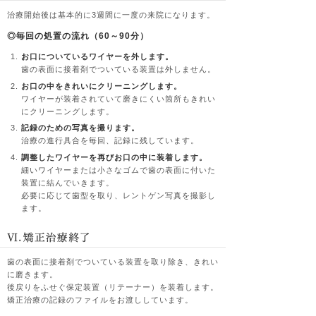
治療開始後は基本的に3週間に一度の来院になります。
◎毎回の処置の流れ（60～90分）
お口についているワイヤーを外します。
歯の表面に接着剤でついている装置は外しません。
お口の中をきれいにクリーニングします。
ワイヤーが装着されていて磨きにくい箇所もきれい
にクリーニングします。
記録のための写真を撮ります。
治療の進行具合を毎回、記録に残しています。
調整したワイヤーを再びお口の中に装着します。
細いワイヤーまたは小さなゴムで歯の表面に付いた
装置に結んでいきます。
必要に応じて歯型を取り、レントゲン写真を撮影し
ます。
歯の表面に接着剤でついている装置を取り除き、きれい
に磨きます。
後戻りをふせぐ保定装置（リテーナー）を装着します。
矯正治療の記録のファイルをお渡ししています。