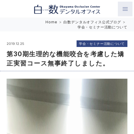
白数デンタルオフィス 生涯にわたるお口の健康をめざして。噛
Home
>
白数デンタルオフィス公式ブログ
>
学会・セミナー活動について
み合わせを考えたインプラントと矯正歯科
学会・セミナー活動について
2019.12.25
第30期生理的な機能咬合を考慮した矯
正実習コース無事終了しました。