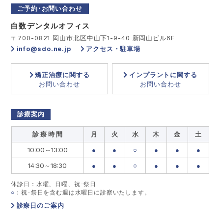
ご予約･お問い合わせ
白数デンタルオフィス
〒700-0821 岡山市北区中山下1-9-40 新岡山ビル6F
info@sdo.ne.jp
アクセス・駐車場
矯正治療に関する
インプラントに関する
お問い合わせ
お問い合わせ
診療案内
診 療 時 間
月
火
水
木
金
土
10:00～13:00
●
●
○
●
●
●
14:30～18:30
●
●
○
●
●
●
休診日：水曜、日曜、祝･祭日
○
：祝･祭日を含む週は水曜日に診察いたします。
診療日のご案内