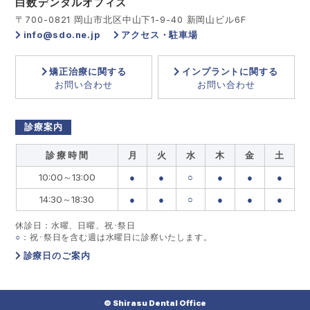
白数デンタルオフィス
〒700-0821 岡山市北区中山下1-9-40 新岡山ビル6F
info@sdo.ne.jp
アクセス・駐車場
矯正治療に関する
インプラントに関する
お問い合わせ
お問い合わせ
診療案内
診 療 時 間
月
火
水
木
金
土
10:00～13:00
●
●
○
●
●
●
14:30～18:30
●
●
○
●
●
●
休診日：水曜、日曜、祝･祭日
○
：祝･祭日を含む週は水曜日に診察いたします。
診療日のご案内
© Shirasu Dental Office