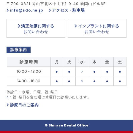
〒700-0821 岡山市北区中山下1-9-40 新岡山ビル6F
info@sdo.ne.jp
アクセス・駐車場
矯正治療に関する
インプラントに関する
お問い合わせ
お問い合わせ
診療案内
診 療 時 間
月
火
水
木
金
土
10:00～13:00
●
●
○
●
●
●
14:30～18:30
●
●
○
●
●
●
休診日：水曜、日曜、祝･祭日
○
：祝･祭日を含む週は水曜日に診察いたします。
診療日のご案内
© Shirasu Dental Office