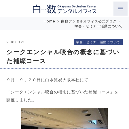
白数デンタルオフィス 生涯にわたるお口の健康をめざして。噛
Home
>
白数デンタルオフィス公式ブログ
>
学会・セミナー活動について
み合わせを考えたインプラントと矯正歯科
学会・セミナー活動について
2010.09.21
シークエンシャル咬合の概念に基づい
た補綴コース
９月１９，２０日に白水貿易大阪本社にて
「シークエンシャル咬合の概念に基づいた補綴コース」を
開催しました。