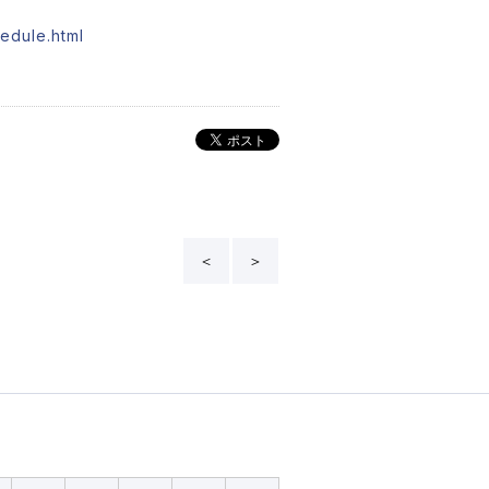
hedule.html
＜
＞