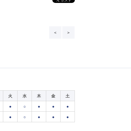
＜
＞
火
水
木
金
土
●
○
●
●
●
●
○
●
●
●