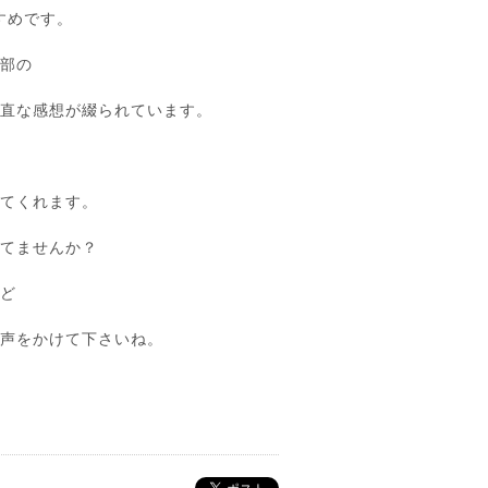
すめです。
服部の
率直な感想が綴られています。
ってくれます。
きてませんか？
けど
に声をかけて下さいね。