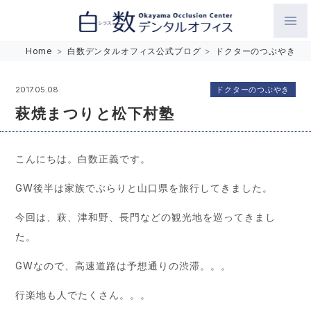
白数デンタルオフィス 生涯にわたるお口の健康をめざして。噛
Home
>
白数デンタルオフィス公式ブログ
>
ドクターのつぶやき
み合わせを考えたインプラントと矯正歯科
ドクターのつぶやき
2017.05.08
萩焼まつりと松下村塾
こんにちは。白数正義です。
GW後半は家族でぶらりと山口県を旅行してきました。
今回は、萩、津和野、長門などの観光地を巡ってきまし
た。
GWなので、高速道路は予想通りの渋滞。。。
行楽地も人でたくさん。。。