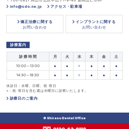
〒700-0821 岡山市北区中山下1-9-40 新岡山ビル6F
info@sdo.ne.jp
アクセス・駐車場
矯正治療に関する
インプラントに関する
お問い合わせ
お問い合わせ
診療案内
診 療 時 間
月
火
水
木
金
土
10:00～13:00
●
●
○
●
●
●
14:30～18:30
●
●
○
●
●
●
休診日：水曜、日曜、祝･祭日
○
：祝･祭日を含む週は水曜日に診察いたします。
診療日のご案内
© Shirasu Dental Office