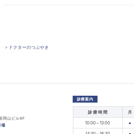
＞ドクターのつぶやき
診療案内
診 療 時 間
月
 新岡山ビル6F
10:00～13:00
●
車場
14:30～18:30
●