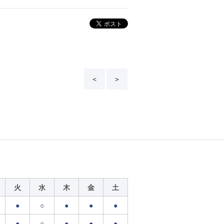
＜
＞
火
水
木
金
土
●
○
●
●
●
●
○
●
●
●