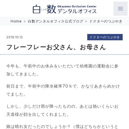
白数デンタルオフィス 生涯にわたるお口の健康をめざして。噛
Home
>
白数デンタルオフィス公式ブログ
>
ドクターのつぶやき
み合わせを考えたインプラントと矯正歯科
ドクターのつぶやき
2016.10.12
フレーフレーお父さん、お母さん
今年も、午前中のお休みをいただいて幼稚園の運動会に参
加してきました。
前日まで、午前中の降水確率70％で、かなりあきらめかけ
てました。
しかし、少しだけ雨が降ったものの、あとは熱いくらいお
天道様が顔を出してくれました。
娘は晴れ女だったのでしょうか？（僕はどちらかというと