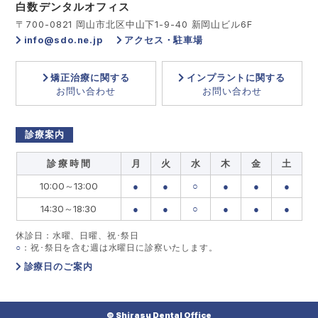
白数デンタルオフィス
〒700-0821 岡山市北区中山下1-9-40 新岡山ビル6F
info@sdo.ne.jp
アクセス・駐車場
矯正治療に関する
インプラントに関する
お問い合わせ
お問い合わせ
診療案内
診 療 時 間
月
火
水
木
金
土
10:00～13:00
●
●
○
●
●
●
14:30～18:30
●
●
○
●
●
●
休診日：水曜、日曜、祝･祭日
○
：祝･祭日を含む週は水曜日に診察いたします。
診療日のご案内
© Shirasu Dental Office