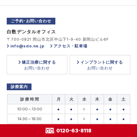
ご予約･お問い合わせ
白数デンタルオフィス
〒700-0821 岡山市北区中山下1-9-40 新岡山ビル6F
info@sdo.ne.jp
アクセス・駐車場
矯正治療に関する
インプラントに関する
お問い合わせ
お問い合わせ
診療案内
診 療 時 間
月
火
水
木
金
土
10:00～13:00
●
●
○
●
●
●
14:30～18:30
●
●
○
●
●
●
0120-63-8118
休診日：水曜、日曜、祝･祭日
○
：祝･祭日を含む週は水曜日に診察いたします。