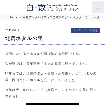
白数デンタルオフィス 生涯にわたるお口の健康をめざして。噛
Home
>
白数デンタルオフィス公式ブログ
>
ドクターのつぶやき
み合わせを考えたインプラントと矯正歯科
ドクターのつぶやき
2015.06.11
北房ホタルの里
梅雨にはいるとホタルが飛び始める季節ですね。
我が家では、毎年家族でホタル観賞に行っています。
昨年までは、蛍遊の水辺・由加（倉敷市）、足守ホタルの
里（岡山市）にホタルを見に行っていました。
今年は少し遠出して北房（真庭市）までホタルを見に行っ
てきました。