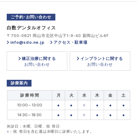
ご予約･お問い合わせ
白数デンタルオフィス
〒700-0821 岡山市北区中山下1-9-40 新岡山ビル6F
info@sdo.ne.jp
アクセス・駐車場
矯正治療に関する
インプラントに関する
お問い合わせ
お問い合わせ
診療案内
診 療 時 間
月
火
水
木
金
土
10:00～13:00
●
●
○
●
●
●
14:30～18:30
●
●
○
●
●
●
休診日：水曜、日曜、祝･祭日
○
：祝･祭日を含む週は水曜日に診察いたします。