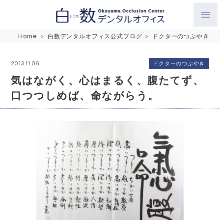
白数デンタルオフィス 生涯にわたるお口の健康をめざして。噛
Home
>
白数デンタルオフィス公式ブログ
>
ドクターのつぶやき
み合わせを考えたインプラントと矯正歯科
ドクターのつぶやき
2013.11.06
気はながく、心はまるく、腹たてず、
口つつしめば、命ながらう。