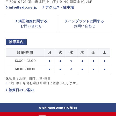
〒700-0821 岡山市北区中山下1-9-40 新岡山ビル6F
info@sdo.ne.jp
アクセス・駐車場
矯正治療に関する
インプラントに関する
お問い合わせ
お問い合わせ
診療案内
診 療 時 間
月
火
水
木
金
土
10:00～13:00
●
●
○
●
●
●
14:30～18:30
●
●
○
●
●
●
休診日：水曜、日曜、祝･祭日
○
：祝･祭日を含む週は水曜日に診察いたします。
診療日のご案内
© Shirasu Dental Office