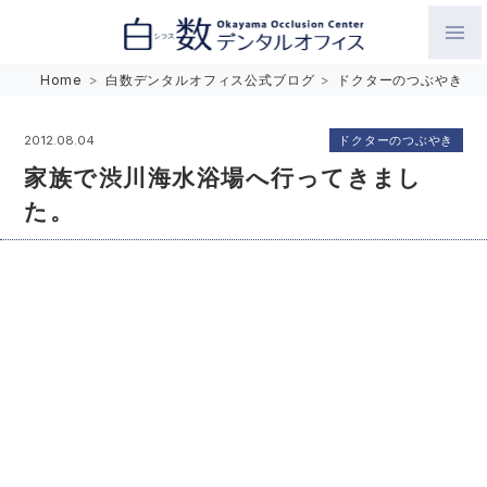
白数デンタルオフィス 生涯にわたるお口の健康をめざして。噛
Home
>
白数デンタルオフィス公式ブログ
>
ドクターのつぶやき
み合わせを考えたインプラントと矯正歯科
ドクターのつぶやき
2012.08.04
家族で渋川海水浴場へ行ってきまし
た。