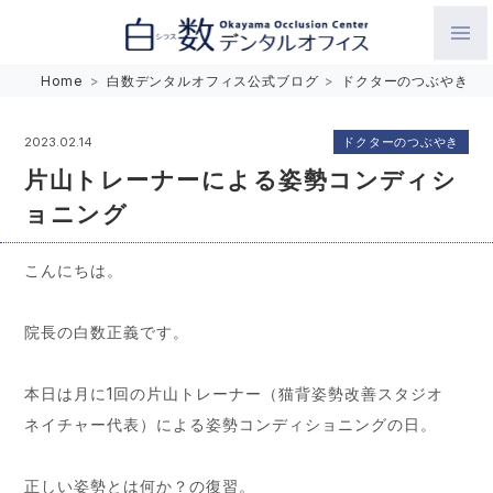
白数デンタルオフィス 生涯にわたるお口の健康をめざして。噛
Home
>
白数デンタルオフィス公式ブログ
>
ドクターのつぶやき
み合わせを考えたインプラントと矯正歯科
ドクターのつぶやき
2023.02.14
片山トレーナーによる姿勢コンディシ
ョニング
こんにちは。
院長の白数正義です。
本日は月に1回の片山トレーナー（猫背姿勢改善スタジオ
ネイチャー代表）による姿勢コンディショニングの日。
正しい姿勢とは何か？の復習。