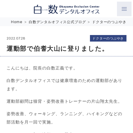
白数デンタルオフィス 生涯にわたるお口の健康をめざして。噛
Home
>
白数デンタルオフィス公式ブログ
>
ドクターのつぶやき
み合わせを考えたインプラントと矯正歯科
ドクターのつぶやき
2022.07.28
運動部で伯耆大山に登りました。
こんにちは、院長の白数正義です。
白数デンタルオフィスでは健康増進のための運動部があり
ます。
運動部顧問は猫背・姿勢改善トレーナーの片山翔太先生。
姿勢改善、ウォーキング、ランニング、ハイキングなどの
部活動を月一回で実施。