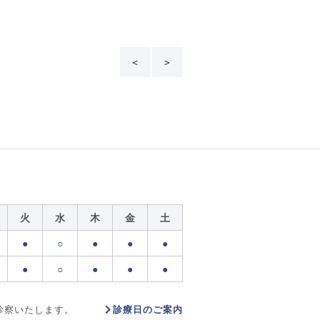
＜
＞
火
水
木
金
土
●
○
●
●
●
●
○
●
●
●
診療日のご案内
診察いたします。