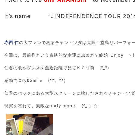
It’s name ”JINDEPENDENCE TOUR 20
赤西 仁
の大ファンであるチャン・ツダは大阪・堂島リバーフォー
今回は、最前列という奇跡的な幸運に恵まれて終始 Ｅnjoy ヽ(^
仁君の歌やダンスを至近距離で見てＫＯ寸前 (*_*)
感動でＣry&Smilｅ (*^。^*)
仁君のバックにある大型スクリーンに映しだされるチャン・ツダの
現実を忘れて、素敵なparty nignｔ (^_-)-☆