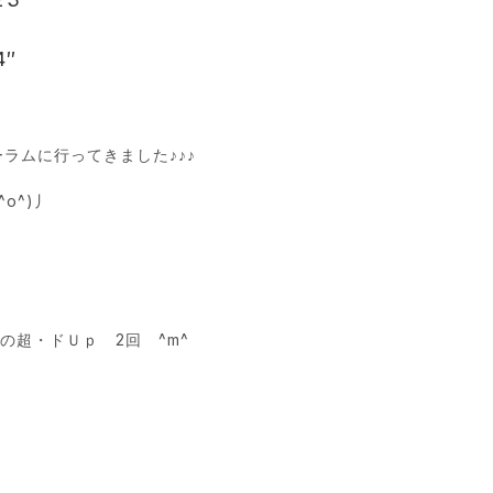
14″
ラムに行ってきました♪♪♪
o^)丿
超・ドＵｐ 2回 ^m^