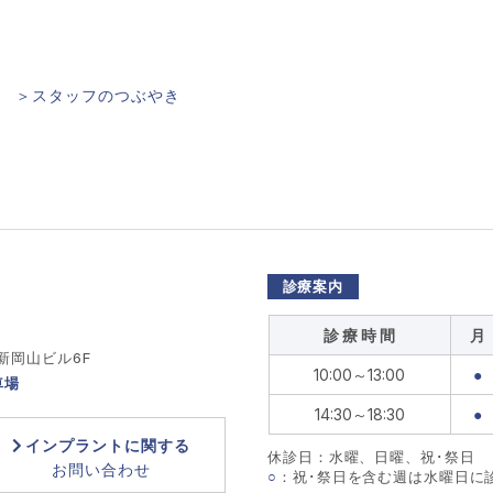
＞スタッフのつぶやき
診療案内
診 療 時 間
月
 新岡山ビル6F
10:00～13:00
●
車場
14:30～18:30
●
インプラントに関する
休診日：水曜、日曜、祝･祭日
お問い合わせ
○
：祝･祭日を含む週は水曜日に