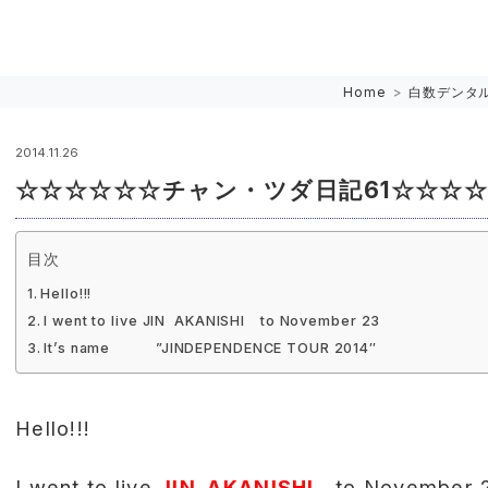
Home
>
白数デンタ
2014.11.26
☆☆☆☆☆☆チャン・ツダ日記61☆☆☆
目次
Hello!!!
I went to live JIN AKANISHI to November 23
It’s name ”JINDEPENDENCE TOUR 2014″
Hello!!!
I went to live
JIN AKANISHI
to November 