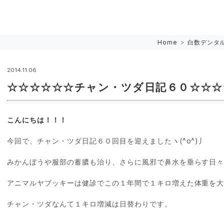
Home
>
白数デンタ
2014.11.06
☆☆☆☆☆☆チャン・ツダ日記６０☆☆☆
こんにちは！！！
今回で、チャン・ツダ日記６０回目を迎えましたヽ(^o^)丿
みかんぼうや服部の蓄膿も治り、さらに風邪で鼻水を垂らす日
アニマルヤブッキーは健診でこの１年間で１キロ増えた体重を
チャン・ツダなんて１キロ増減は日替わりです。