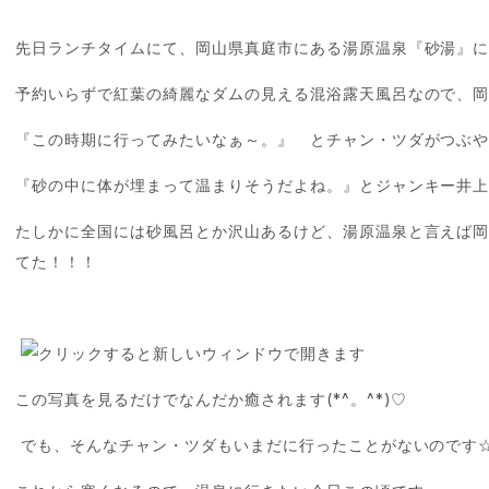
先日ランチタイムにて、岡山県真庭市にある湯原温泉『砂湯』
予約いらずで紅葉の綺麗なダムの見える混浴露天風呂なので、岡山で
『この時期に行ってみたいなぁ～。』 とチャン・ツダがつぶや
『砂の中に体が埋まって温まりそうだよね。』とジャンキー井上
たしかに全国には砂風呂とか沢山あるけど、湯原温泉と言えば
てた！！！
この写真を見るだけでなんだか癒されます(*^。^*)♡
でも、そんなチャン・ツダもいまだに行ったことがないのです☆