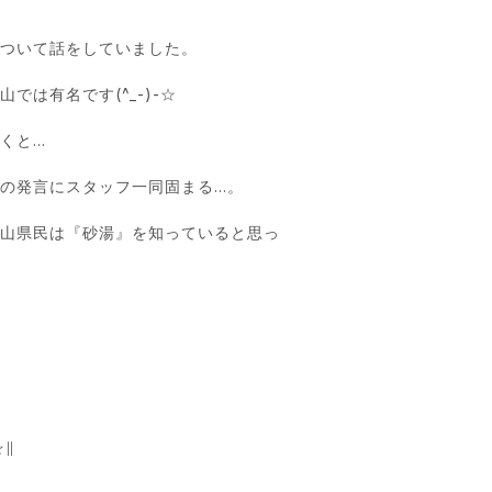
について話をしていました。
は有名です(^_-)-☆
くと…
の発言にスタッフ一同固まる…。
岡山県民は『砂湯』を知っていると思っ
∥