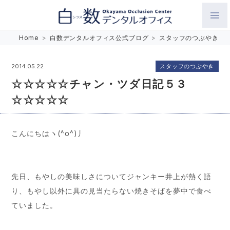
白数デンタルオフィス 生涯にわたるお口の健康をめざして。噛
Home
>
白数デンタルオフィス公式ブログ
>
スタッフのつぶやき
み合わせを考えたインプラントと矯正歯科
スタッフのつぶやき
2014.05.22
☆☆☆☆☆チャン・ツダ日記５３
☆☆☆☆☆
こんにちはヽ(^o^)丿
先日、もやしの美味しさについてジャンキー井上が熱く語
り、もやし以外に具の見当たらない焼きそばを夢中で食べ
ていました。