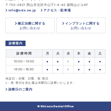
〒700-0821 岡山市北区中山下1-9-40 新岡山ビル6F
info@sdo.ne.jp
アクセス・駐車場
矯正治療に関する
インプラントに関する
お問い合わせ
お問い合わせ
診療案内
診 療 時 間
月
火
水
木
金
土
10:00～13:00
●
●
○
●
●
●
14:30～18:30
●
●
○
●
●
●
休診日：水曜、日曜、祝･祭日
○
：祝･祭日を含む週は水曜日に診察いたします。
診療日のご案内
© Shirasu Dental Office