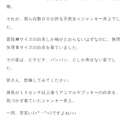
物。
それが、我ら白数ＤＯが誇る天然女☆ジャンキー井上でし
た。
普段
Ｍ
サイズの白衣しか袖がとおらないはずなのに、無理
矢理
Ｓ
サイズの白衣を着ていました。
その姿は、ピチピチ、パンパン、としか表せない姿でし
た。
皆さん、想像してみてください。
身長が１５センチ以上違うアニマルヤブッキーの白衣を、
気づかず着ていたジャンキー井上。
一同、苦笑い(=^・^=)ですよね♪♪♪