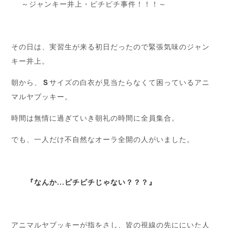
～ジャンキー井上・ピチピチ事件！！！～
その日は、実習生が来る初日だったので緊張気味のジャン
キー井上。
朝から、
Ｓ
サイズの白衣が見当たらなくて困っているアニ
マルヤブッキー。
時間は無情に過ぎていき朝礼の時間に全員集合。
でも、一人だけ不自然なオーラ全開の人がいました。
『なんか…ピチピチじゃない？？？』
アニマルヤブッキーが指をさし、皆の視線の先ににいた人