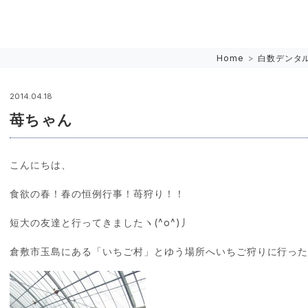
Home
>
白数デンタ
2014.04.18
苺ちゃん
こんにちは、
食欲の春！春の恒例行事！苺狩り！！
短大の友達と行ってきましたヽ(^o^)丿
倉敷市玉島にある「いちご村」とゆう場所へいちご狩りに行っ