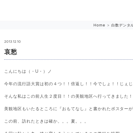
Home
>
白数デンタ
2013.12.10
哀愁
こんにちは（・U・）ノ
今年の流行語大賞は初の４つ！！倍返し！！今でしょ！！じぇ
そんな私はこの前人生２度目！！の美観地区へ行ってきました
美観地区もいたるところに『おもてなし』と書かれたポスターが
この前、訪れたときは確か。。。夏。。。