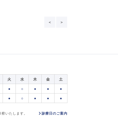
＜
＞
火
水
木
金
土
●
○
●
●
●
●
○
●
●
●
診療日のご案内
診察いたします。