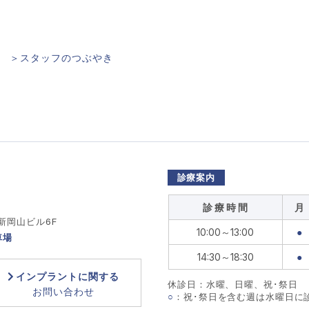
＞スタッフのつぶやき
診療案内
診 療 時 間
月
 新岡山ビル6F
10:00～13:00
●
車場
14:30～18:30
●
インプラントに関する
休診日：水曜、日曜、祝･祭日
お問い合わせ
○
：祝･祭日を含む週は水曜日に