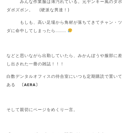
みんな作業服は薄汚れている。元ヤンキー風のダボ
ダボズボン。 (硬派な男達！)
もしも、高い足場から角材が落ちてきてチャン・ツ
ダに命中してしまったら………
などと思いながら出勤していたら、みかんぼうや服部に差
し出された一冊の雑誌！！！
白数デンタルオフィスの待合室にいつも定期購読で置いて
ある
〔AERA〕
そして親切にページをめくり一言。