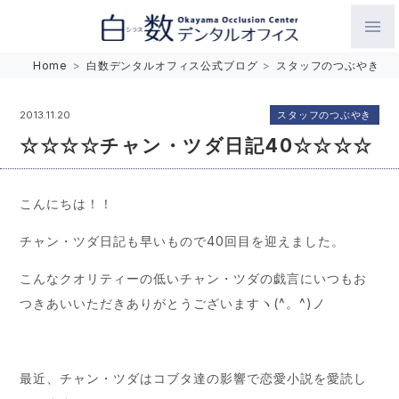
白数デンタルオフィス 生涯にわたるお口の健康をめざして。噛
Home
>
白数デンタルオフィス公式ブログ
>
スタッフのつぶやき
み合わせを考えたインプラントと矯正歯科
スタッフのつぶやき
2013.11.20
☆☆☆☆チャン・ツダ日記40☆☆☆☆
こんにちは！！
チャン・ツダ日記も早いもので40回目を迎えました。
こんなクオリティーの低いチャン・ツダの戯言にいつもお
つきあいいただきありがとうございますヽ(^。^)ノ
最近、チャン・ツダはコブタ達の影響で恋愛小説を愛読し