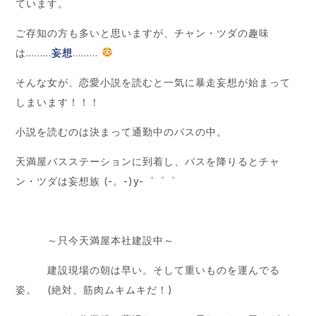
ています。
ご存知の方も多いと思いますが、チャン・ツダの趣味
は………
妄想
………
そんな女が、恋愛小説を読むと一気に暴走妄想が始まって
しまいます！！！
小説を読むのは決まって通勤中のバスの中。
天満屋バスステーションに到着し、バスを降りるとチャ
ン・ツダは妄想族 (-。-)y-゜゜゜
～只今天満屋本社建設中～
建設現場の朝は早い。そして重いものを運んでる
姿。 (絶対、筋肉ムキムキだ！)