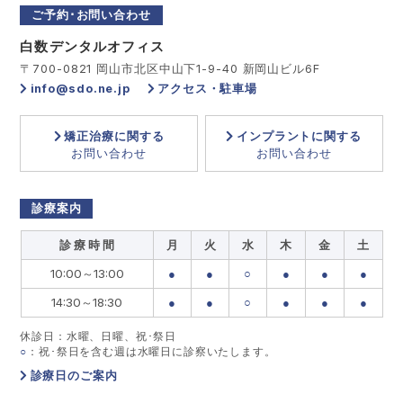
ご予約･お問い合わせ
白数デンタルオフィス
〒700-0821 岡山市北区中山下1-9-40 新岡山ビル6F
info@sdo.ne.jp
アクセス・駐車場
矯正治療に関する
インプラントに関する
お問い合わせ
お問い合わせ
診療案内
診 療 時 間
月
火
水
木
金
土
10:00～13:00
●
●
○
●
●
●
14:30～18:30
●
●
○
●
●
●
休診日：水曜、日曜、祝･祭日
○
：祝･祭日を含む週は水曜日に診察いたします。
診療日のご案内