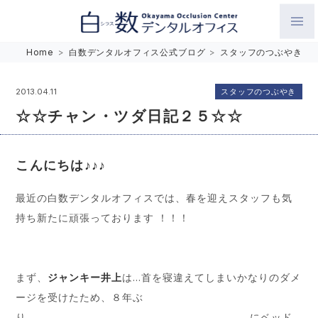
白数デンタルオフィス 生涯にわたるお口の健康をめざして。噛
Home
>
白数デンタルオフィス公式ブログ
>
スタッフのつぶやき
み合わせを考えたインプラントと矯正歯科
スタッフのつぶやき
2013.04.11
☆☆チャン・ツダ日記２５☆☆
こんにちは♪♪♪
最近の白数デンタルオフィスでは、春を迎えスタッフも気
持ち新たに頑張っております ！！！
まず、
ジャンキー井上
は…首を寝違えてしまいかなりのダメ
ージを受けたため、８年ぶ
り にベッド