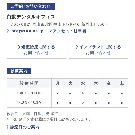
ご予約･お問い合わせ
白数デンタルオフィス
〒700-0821 岡山市北区中山下1-9-40 新岡山ビル6F
info@sdo.ne.jp
アクセス・駐車場
矯正治療に関する
インプラントに関する
お問い合わせ
お問い合わせ
診療案内
診 療 時 間
月
火
水
木
金
土
10:00～13:00
●
●
○
●
●
●
14:30～18:30
●
●
○
●
●
●
休診日：水曜、日曜、祝･祭日
○
：祝･祭日を含む週は水曜日に診察いたします。
診療日のご案内