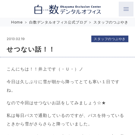
白数デンタルオフィス 生涯にわたるお口の健康をめざして。噛
Home
>
白数デンタルオフィス公式ブログ
>
スタッフのつぶやき
み合わせを考えたインプラントと矯正歯科
スタッフのつぶやき
2013.02.19
せつない話！！
こんにちは！！井上です（・Ｕ・）ノ
今日は久しぶりに雪が朝から降ってとても寒い１日です
ね。
なので今回はせつないお話をしてみましょう☆★
私は毎日バスで通勤しているのですが、バスを待っている
ときから雪がさらさらと降っていました。