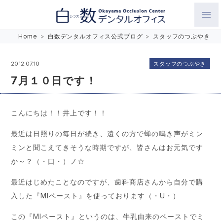
白数デンタルオフィス 生涯にわたるお口の健康をめざして。噛
Home
>
白数デンタルオフィス公式ブログ
>
スタッフのつぶやき
み合わせを考えたインプラントと矯正歯科
スタッフのつぶやき
2012.07.10
7月１０日です！
こんにちは！！井上です！！
最近は日照りの毎日が続き、遠くの方で蝉の鳴き声がミン
ミンと聞こえてきそうな時期ですが、皆さんはお元気です
か～？（・口・）ノ☆
最近はじめたことなのですが、歯科商店さんから自分で購
入した『MIペースト』を使っております（・U・）
この『MIペースト』というのは、牛乳由来のペーストでミ