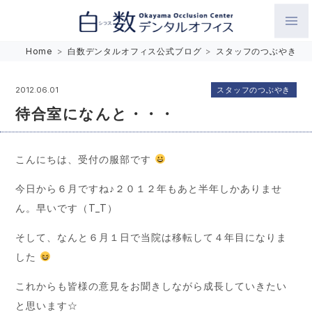
白数デンタルオフィス 生涯にわたるお口の健康をめざして。噛
Home
>
白数デンタルオフィス公式ブログ
>
スタッフのつぶやき
み合わせを考えたインプラントと矯正歯科
スタッフのつぶやき
2012.06.01
待合室になんと・・・
こんにちは、受付の服部です
今日から６月ですね♪２０１２年もあと半年しかありませ
ん。早いです（T_T）
そして、なんと６月１日で当院は移転して４年目になりま
した
これからも皆様の意見をお聞きしながら成長していきたい
と思います☆