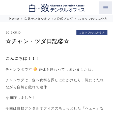
白数デンタルオフィス 生涯にわたるお口の健康をめざして。噛
Home
>
白数デンタルオフィス公式ブログ
>
スタッフのつぶやき
み合わせを考えたインプラントと矯正歯科
スタッフのつぶやき
2012.05.10
☆チャン・ツダ日記②☆
こんにちは！！！
チャンツダです
連休も終わってしまいましたね。
チャンツダは、森へ食料を探しに出かけたり、滝にうたれ
ながら自然と戯れて連休
を満喫しました！
今回は白数デンタルオフィスのちょっとした『ヘェ～』な