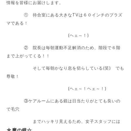
情報を皆様にお届けします。
① 待合室にある大きなTVは６０インチのプラズ
マである！
(ヘェ～！)
② 院長は毎朝運動不足解消のため、階段で６階
まで上がってくる！！
そして毎朝かなり息を切らしている(笑) でも
尊敬！
(ヘェ～！ヘェ～！)
③ケアルームにある鏡は日当たりがとても良いの
で毛穴
までハッキリ見えるため、女子スタッフには
☆魔の鏡☆