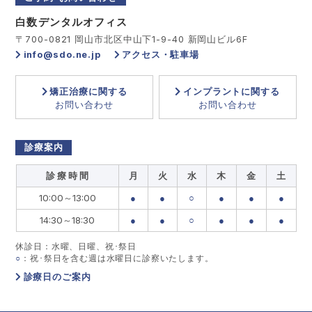
白数デンタルオフィス
〒700-0821 岡山市北区中山下1-9-40 新岡山ビル6F
info@sdo.ne.jp
アクセス・駐車場
矯正治療に関する
インプラントに関する
お問い合わせ
お問い合わせ
診療案内
診 療 時 間
月
火
水
木
金
土
10:00～13:00
●
●
○
●
●
●
14:30～18:30
●
●
○
●
●
●
休診日：水曜、日曜、祝･祭日
○
：祝･祭日を含む週は水曜日に診察いたします。
診療日のご案内