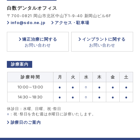
白数デンタルオフィス
〒700-0821 岡山市北区中山下1-9-40 新岡山ビル6F
info@sdo.ne.jp
アクセス・駐車場
矯正治療に関する
インプラントに関する
お問い合わせ
お問い合わせ
診療案内
診 療 時 間
月
火
水
木
金
土
10:00～13:00
●
●
○
●
●
●
14:30～18:30
●
●
○
●
●
●
休診日：水曜、日曜、祝･祭日
○
：祝･祭日を含む週は水曜日に診察いたします。
診療日のご案内