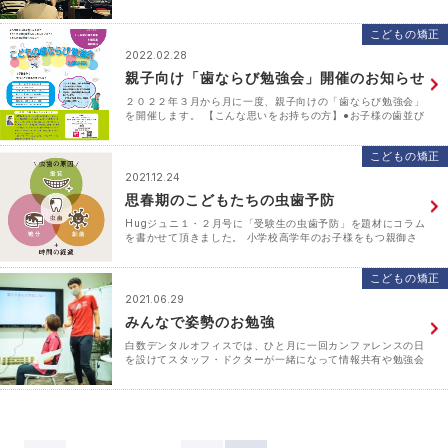
列への筋機能の影響』という講習会へ参加してきました。 言
葉は難しいですが、大切なことは舌が正しい位置にあ･･･
こどもの矯正
2022.02.28
親子向け「歯ならび勉強会」開催のお知らせ
２０２２年３月から月に一度、親子向けの「歯ならび勉強会」
を開催します。 【こんな思いをお持ちの方】●お子様の歯並び
の状態が、良いのかどうかよくわからない。●矯正治療が必要
なのかもしれない。●こどもの矯正治療ってどんなこと･･･
こどもの矯正
2021.12.24
思春期のこどもたちの虫歯予防
Hugジュニ１・２月号に「受験生の虫歯予防」を題材にコラム
を書かせて頂きました。 小学校高学年のお子様をもつ親御さ
んに共通するお悩みが 「うちの子、歯磨きちゃんとできて
る？虫歯になってない？」だと思います。 高学年ともな･･･
こどもの矯正
2021.06.29
みんなで姿勢のお勉強
白数デンタルオフィスでは、ひと月に一回カンファレンスの日
を設けてスタッフ・ドクターが一緒になって情報共有や勉強会
を行っています。 6月のカンファレンスは、「猫背・姿勢改善
スタジオ Nature」の片山先生をお招きして、「･･･