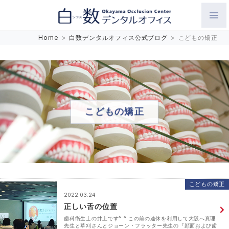
白数デンタルオフィス 生涯にわたるお口の健康をめざして。噛
Home
>
白数デンタルオフィス公式ブログ
>
こどもの矯正
み合わせを考えたインプラントと矯正歯科
こどもの矯正
こどもの矯正
2022.03.24
正しい舌の位置
歯科衛生士の井上です^ ^ この前の連休を利用して大阪へ真理
先生と草刈さんとジョーン・フラッター先生の『顔面および歯